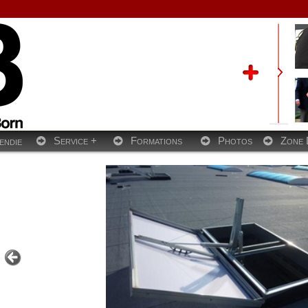
Service +
Formations
Photos
Zone 
endie